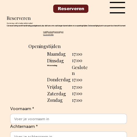
Reserveren
Reserveren
Op de dag zelf is bellen altijd sneller!
Uw reservering wordt handmatig goedgekeurd, dus dat kan soms wat langer duren buiten onze openingstijden. De bevestiging kan in uw spam box terecht komen!
mail@kookerijbrammetje.nl
0223-691950
Openingstijden
Maandag
17:00
17:00
Dinsdag
Geslote
Woensdag
n
17:00
Donderdag
17:00
Vrijdag
17:00
Zaterdag
Zondag
17:00
Voornaam
*
Achternaam
*